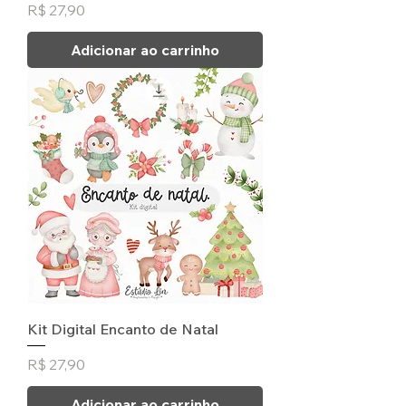
Preço
R$ 27,90
Adicionar ao carrinho
Kit Digital Encanto de Natal
Preço
R$ 27,90
Adicionar ao carrinho