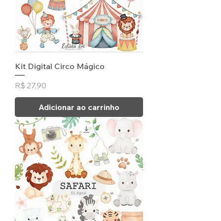
Kit Digital Circo Mágico
Preço
R$ 27,90
Adicionar ao carrinho