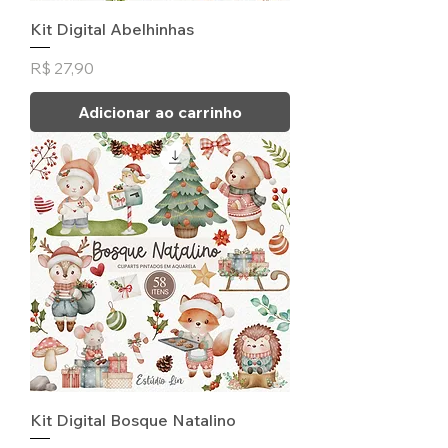
Kit Digital Abelhinhas
Preço
R$ 27,90
Adicionar ao carrinho
Kit Digital Bosque Natalino